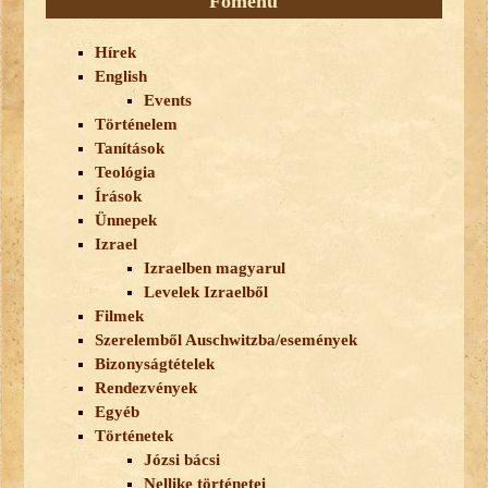
Főmenü
Hírek
English
Events
Történelem
Tanítások
Teológia
Írások
Ünnepek
Izrael
Izraelben magyarul
Levelek Izraelből
Filmek
Szerelemből Auschwitzba/események
Bizonyságtételek
Rendezvények
Egyéb
Történetek
Józsi bácsi
Nellike történetei