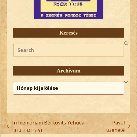
Keresés
Search
Archívum
Archívum
In memoriam Berkovits Yehuda –
Pavol
previous
next
היהי זכרה ברוך
üzenete
post:
post: