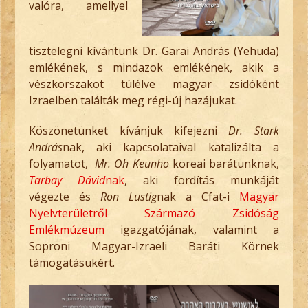
valóra, amellyel
tisztelegni kívántunk Dr. Garai András (Yehuda)
emlékének, s mindazok emlékének, akik a
vészkorszakot túlélve magyar zsidóként
Izraelben találták meg régi-új hazájukat.
Köszönetünket kívánjuk kifejezni
Dr. Stark
András
nak, aki kapcsolataival katalizálta a
folyamatot,
Mr. Oh Keunho
koreai barátunknak,
Tarbay Dávid
nak
, aki fordítás munkáját
végezte és
Ron Lustig
nak a Cfat-i
Magyar
Nyelvterületről Származó Zsidóság
Emlékmúzeum
igazgatójának, valamint a
Soproni Magyar-Izraeli Baráti Körnek
támogatásukért.