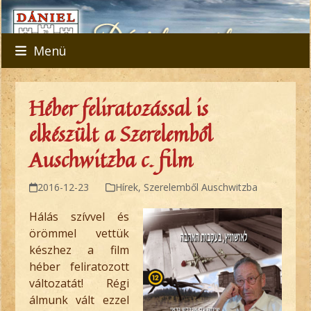
Skip
to
content
Menü
Héber feliratozással is
elkészült a Szerelemből
Auschwitzba c. film
2016-12-23
Hírek
,
Szerelemből Auschwitzba
Hálás szívvel és
örömmel vettük
készhez a film
héber feliratozott
változatát! Régi
álmunk vált ezzel