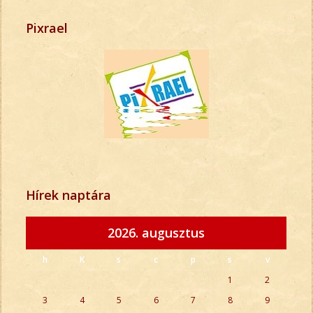
Pixrael
Hírek naptára
2026. augusztus
h
K
s
c
p
s
v
1
2
3
4
5
6
7
8
9