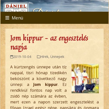
Skip
to
content
Menü
Jom kippur – az engesztelés
napja
2019-10-04
Hírek
,
Ünnepek
A kürtzengés ünnepe után tíz
nappal, tisri hónap tizedikén
beköszönt a következő nagy
ünnep: a
Jom kippur
. Ez
rendkívül fontos nap volt a
zsidó nép számára az évben,
mert ezen a napon szerzett engesztelést a
főpap Izrael egész népe, papsága és önmaga