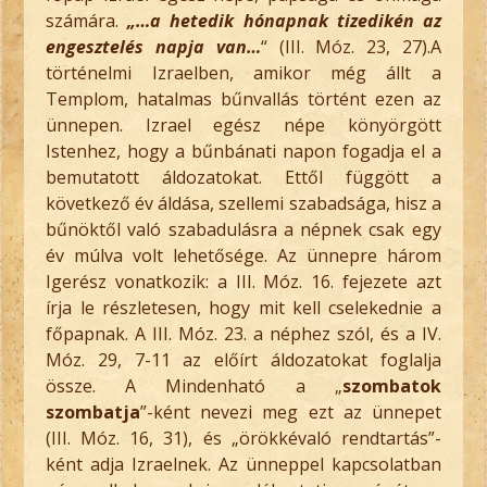
számára.
„…a hetedik hónapnak tizedikén az
engesztelés napja van…
“ (III. Móz. 23, 27).A
történelmi Izraelben, amikor még állt a
Templom, hatalmas bűnvallás történt ezen az
ünnepen. Izrael egész népe könyörgött
Istenhez, hogy a bűnbánati napon fogadja el a
bemutatott áldozatokat. Ettől függött a
következő év áldása, szellemi szabadsága, hisz a
bűnöktől való szabadulásra a népnek csak egy
év múlva volt lehetősége. Az ünnepre három
Igerész vonatkozik: a III. Móz. 16. fejezete azt
írja le részletesen, hogy mit kell cselekednie a
főpapnak. A III. Móz. 23. a néphez szól, és a IV.
Móz. 29, 7-11 az előírt áldozatokat foglalja
össze. A Mindenható a „
szombatok
szombatja
”-ként nevezi meg ezt az ünnepet
(III. Móz. 16, 31), és „örökkévaló rendtartás”-
ként adja Izraelnek. Az ünneppel kapcsolatban