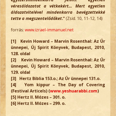
véresáldozatot a vétkekért… Mert egyetlen
áldozatvitelével mindenkorra bevégzettekké
tette a megszentelődőket
.”
(Zsid. 10, 11-12, 14)
forrás:
www.izrael-immanuel.net
[1] Kevin Howard –
Marvin Rosenthal: Az Úr
ünnepei, Új Spirit Könyvek, Budapest, 2010,
128. oldal
[2] Kevin Howard – Marvin Rosenthal: Az Úr
ünnepei, Új Spirit Könyvek, Budapest, 2010,
129. oldal
[3] Hertz Biblia 153.o.; Az Úr ünnepei 131.o.
[4] Yom kippur – The Day of Covering
(Festival Articels) (
www.yeshuarabbi.com
)
[5] Hertz II. Mózes – 301. o.
[6] Hertz II. Mózes – 299. o.