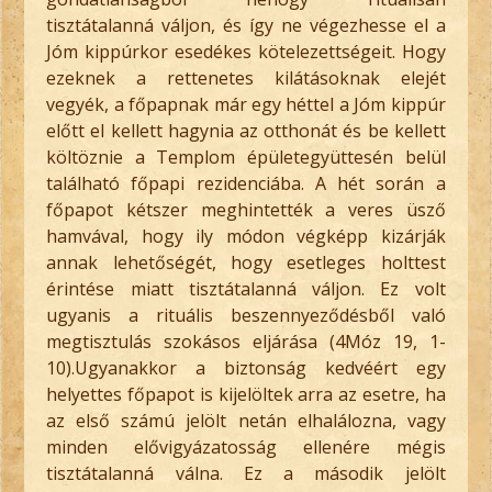
tisztátalanná váljon, és így ne végezhesse el a
Jóm kippúrkor esedékes kötelezettségeit. Hogy
ezeknek a rettenetes kilátásoknak elejét
vegyék, a főpapnak már egy héttel a Jóm kippúr
előtt el kellett hagynia az otthonát és be kellett
költöznie a Templom épületegyüttesén belül
található főpapi rezidenciába. A hét során a
főpapot kétszer meghintették a veres üsző
hamvával, hogy ily módon végképp kizárják
annak lehetőségét, hogy esetleges holttest
érintése miatt tisztátalanná váljon. Ez volt
ugyanis a rituális beszennyeződésből való
megtisztulás szokásos eljárása (4Móz 19, 1-
10).Ugyanakkor a biztonság kedvéért egy
helyettes főpapot is kijelöltek arra az esetre, ha
az első számú jelölt netán elhalálozna, vagy
minden elővigyázatosság ellenére mégis
tisztátalanná válna. Ez a második jelölt