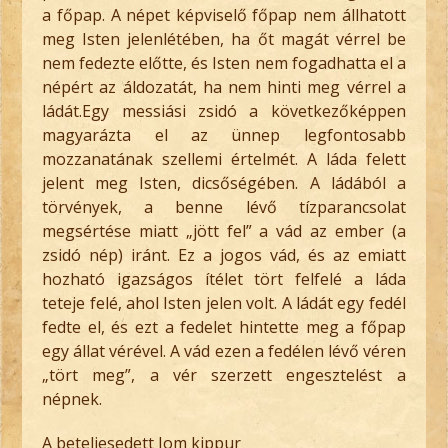
a főpap. A népet képviselő főpap nem állhatott
meg Isten jelenlétében, ha őt magát vérrel be
nem fedezte előtte, és Isten nem fogadhatta el a
népért az áldozatát, ha nem hinti meg vérrel a
ládát.Egy messiási zsidó a következőképpen
magyarázta el az ünnep legfontosabb
mozzanatának szellemi értelmét. A láda felett
jelent meg Isten, dicsőségében. A ládából a
törvények, a benne lévő tízparancsolat
megsértése miatt „jött fel” a vád az ember (a
zsidó nép) iránt. Ez a jogos vád, és az emiatt
hozható igazságos ítélet tört felfelé a láda
teteje felé, ahol Isten jelen volt. A ládát egy fedél
fedte el, és ezt a fedelet hintette meg a főpap
egy állat vérével. A vád ezen a fedélen lévő véren
„tört meg”, a vér szerzett engesztelést a
népnek.
A beteljesedett Jom kippur