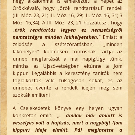
négy alkalommal is emlékezteti a népét az
Örökkévaló, hogy „örök rendtartásul” rendeli
(III. Móz. 23, 21; III. Móz. 16, 29; III. Móz. 16, 31; 3
Móz. 16,34). A III. Móz. 23, 21 hozzáteszi, hogy
„
örök rendtartás legyen ez nemzetségről
nemzetségre minden lakhelyeteken.
” Emiatt a
zsidóság a szétszóratásban, „minden
lakóhelyén” különösen fontosnak tartja az
ünnep megtartását a mai napig.Úgy tűnik,
mintha az Újszövetségben eltűnne a Jom
kippur. Legalábbis a keresztény tanítók nem
foglalkoztak vele túlságosan sokat, és az
ünnepet évente a rendelt idején meg sem
szokták említeni.
A Cselekedetek könyve egy helyen ugyan
konkrétan említi: „…
amikor már amiatt is
veszélyes volt a hajózás, mert a nagyböjt (Jom
kippur) ideje elmúlt, Pál megintette a