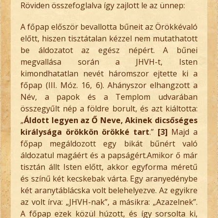
Röviden összefoglalva így zajlott le az ünnep:
A főpap először bevallotta bűneit az Örökkévaló
előtt, hiszen tisztátalan kézzel nem mutathatott
be áldozatot az egész népért. A bűnei
megvallása során a JHVH-t, Isten
kimondhatatlan nevét háromszor ejtette ki a
főpap (III. Móz. 16, 6). Ahányszor elhangzott a
Név, a papok és a Templom udvarában
összegyűlt nép a földre borult, és azt kiáltotta:
„
Áldott legyen az Ő Neve, Akinek dicsőséges
királysága örökkön örökké tart
.”
[3]
Majd a
főpap megáldozott egy bikát bűnért való
áldozatul magáért és a papságért.Amikor ő már
tisztán állt Isten előtt, akkor egyforma méretű
és színű két kecskebak várta. Egy aranyedénybe
két aranytáblácska volt belehelyezve. Az egyikre
az volt írva: „JHVH-nak”, a másikra: „Azazelnek”.
A főpap ezek közül húzott, és így sorsolta ki,