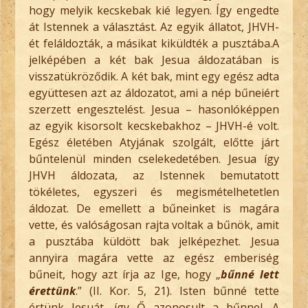
hogy melyik kecskebak kié legyen. Így engedte
át Istennek a választást. Az egyik állatot, JHVH-
ét feláldozták, a másikat kiküldték a pusztába.A
jelképében a két bak Jesua áldozatában is
visszatükröződik. A két bak, mint egy egész adta
együttesen azt az áldozatot, ami a nép bűneiért
szerzett engesztelést. Jesua – hasonlóképpen
az egyik kisorsolt kecskebakhoz – JHVH-é volt.
Egész életében Atyjának szolgált, előtte járt
bűntelenül minden cselekedetében. Jesua így
JHVH áldozata, az Istennek bemutatott
tökéletes, egyszeri és megismételhetetlen
áldozat. De emellett a bűneinket is magára
vette, és valóságosan rajta voltak a bűnök, amit
a pusztába küldött bak jelképezhet. Jesua
annyira magára vette az egész emberiség
bűneit, hogy azt írja az Ige, hogy „
bűnné lett
érettünk
.” (II. Kor. 5, 21). Isten bűnné tette
értünk Jesuát, így Ő azonosult a bűnnel. A