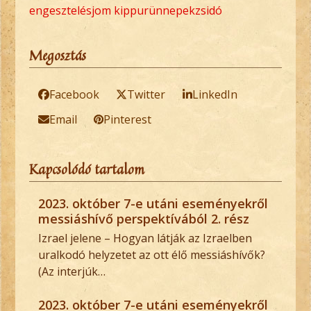
engesztelés
jom kippur
ünnepek
zsidó
Megosztás
Facebook
Twitter
LinkedIn
Email
Pinterest
Kapcsolódó tartalom
2023. október 7-e utáni eseményekről
messiáshívő perspektívából 2. rész
Izrael jelene – Hogyan látják az Izraelben
uralkodó helyzetet az ott élő messiáshívők?
(Az interjúk…
2023. október 7-e utáni eseményekről