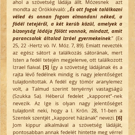
ahol a szövetség ládája állt. Mózesnek azt
mondta az Örökkévaló: „
És ott fogok találkozni
véled és onnan fogom elmondani néked, a
födél tetejéről, a két kerúb közül, amelyek a
bizonyság ládája fölött vannak, mindazt, amit
parancsolok általad Izráel gyermekeinek
.” (Ex
25, 22 -Hertz vö. IV. Móz. 7, 89). Emiatt nevezték
az egész sátort a találkozás sátorának, mert
Isten a fedél tetején megjelenve, ott találkozott
Izrael fiaival.
[5]
Így a szövetség ládájának és a
rajta lévő fedélnek mindig is nagy jelentőséget
tulajdonítottak. A fedél egy tömör aranylemez
volt, a Talmud szerint tenyérnyi vastagságú
(Szukka 5a). Héberül fedelet „kapporet”-nek
nevezik. Az Ige is olyan nagy jelentőséget
tulajdonít neki, hogy a I. Krón. 28, 11-ben a
Szentek szentjét „kapporet házának” nevezi.
[6]
Jom kippur alkalmával a szövetség ládáját,
pontosabban annak fedelét hintette meg vérrel