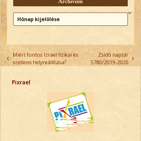
Archívum
Archívum
Miért fontos Izrael fizikai és
Zsidó naptár
previous
next
szellemi helyreállítása?
5780/2019-2020
post:
post:
Pixrael