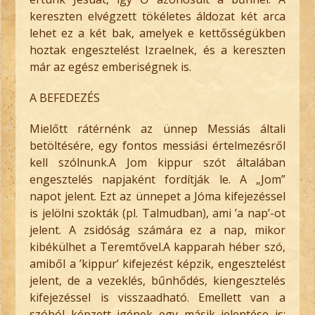
kereszten elvégzett tökéletes áldozat két arca
lehet ez a két bak, amelyek e kettősségükben
hoztak engesztelést Izraelnek, és a kereszten
már az egész emberiségnek is.
A BEFEDEZÉS
Mielőtt rátérnénk az ünnep Messiás általi
betöltésére, egy fontos messiási értelmezésről
kell szólnunk.A Jom kippur szót általában
engesztelés napjaként fordítják le. A „Jom”
napot jelent. Ezt az ünnepet a Jóma kifejezéssel
is jelölni szokták (pl. Talmudban), ami ’a nap’-ot
jelent. A zsidóság számára ez a nap, mikor
kibékülhet a Teremtővel.A kapparah héber szó,
amiből a ’kippur’ kifejezést képzik, engesztelést
jelent, de a vezeklés, bűnhődés, kiengesztelés
kifejezéssel is visszaadható. Emellett van a
szóból képzett igének egy másik jelentése is: