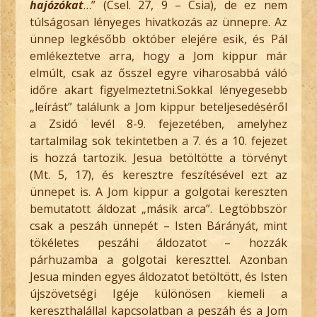
hajózókat
…” (Csel. 27, 9 – Csia), de ez nem
túlságosan lényeges hivatkozás az ünnepre. Az
ünnep legkésőbb október elejére esik, és Pál
emlékeztetve arra, hogy a Jom kippur már
elmúlt, csak az ősszel egyre viharosabbá váló
időre akart figyelmeztetni.Sokkal lényegesebb
„leírást” találunk a Jom kippur beteljesedéséről
a Zsidó levél 8-9. fejezetében, amelyhez
tartalmilag sok tekintetben a 7. és a 10. fejezet
is hozzá tartozik. Jesua betöltötte a törvényt
(Mt. 5, 17), és keresztre feszítésével ezt az
ünnepet is. A Jom kippur a golgotai kereszten
bemutatott áldozat „másik arca”. Legtöbbször
csak a peszáh ünnepét – Isten Bárányát, mint
tökéletes peszáhi áldozatot – hozzák
párhuzamba a golgotai kereszttel. Azonban
Jesua minden egyes áldozatot betöltött, és Isten
újszövetségi Igéje különösen kiemeli a
kereszthalállal kapcsolatban a peszáh és a Jom