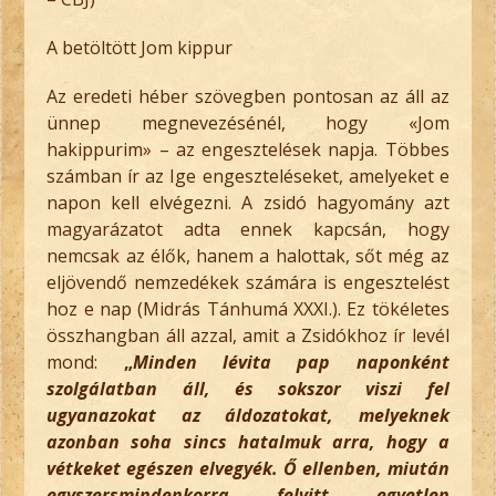
A betöltött Jom kippur
Az eredeti héber szövegben pontosan az áll az
ünnep megnevezésénél, hogy «Jom
hakippurim» – az engesztelések napja. Többes
számban ír az Ige engeszteléseket, amelyeket e
napon kell elvégezni. A zsidó hagyomány azt
magyarázatot adta ennek kapcsán, hogy
nemcsak az élők, hanem a halottak, sőt még az
eljövendő nemzedékek számára is engesztelést
hoz e nap (Midrás Tánhumá XXXI.). Ez tökéletes
összhangban áll azzal, amit a Zsidókhoz ír levél
mond:
„
Minden lévita pap naponként
szolgálatban áll, és sokszor viszi fel
ugyanazokat az áldozatokat, melyeknek
azonban soha sincs hatalmuk arra, hogy a
vétkeket egészen elvegyék. Ő ellenben, miután
egyszersmindenkorra felvitt egyetlen