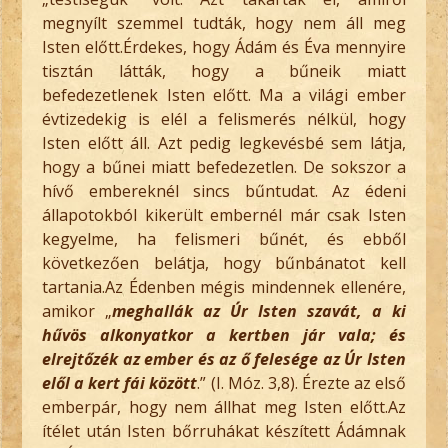
megnyílt szemmel tudták, hogy nem áll meg
Isten előtt.Érdekes, hogy Ádám és Éva mennyire
tisztán látták, hogy a bűneik miatt
befedezetlenek Isten előtt. Ma a világi ember
évtizedekig is elél a felismerés nélkül, hogy
Isten előtt áll. Azt pedig legkevésbé sem látja,
hogy a bűnei miatt befedezetlen. De sokszor a
hívő embereknél sincs bűntudat. Az édeni
állapotokból kikerült embernél már csak Isten
kegyelme, ha felismeri bűnét, és ebből
következően belátja, hogy bűnbánatot kell
tartania.Az Édenben mégis mindennek ellenére,
amikor „
meghallák az Úr Isten szavát, a ki
hűvös alkonyatkor a kertben jár vala; és
elrejtőzék az ember és az ő felesége az Úr Isten
elől a kert fái között
.” (I. Móz. 3,8). Érezte az első
emberpár, hogy nem állhat meg Isten előtt.Az
ítélet után Isten bőrruhákat készített Ádámnak