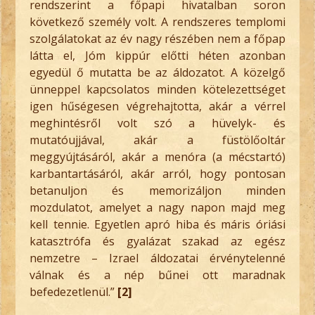
rendszerint a főpapi hivatalban soron
következő személy volt. A rendszeres templomi
szolgálatokat az év nagy részében nem a főpap
látta el, Jóm kippúr előtti héten azonban
egyedül ő mutatta be az áldozatot. A közelgő
ünneppel kapcsolatos minden kötelezettséget
igen hűségesen végrehajtotta, akár a vérrel
meghintésről volt szó a hüvelyk- és
mutatóujjával, akár a füstölőoltár
meggyújtásáról, akár a menóra (a mécstartó)
karbantartásáról, akár arról, hogy pontosan
betanuljon és memorizáljon minden
mozdulatot, amelyet a nagy napon majd meg
kell tennie. Egyetlen apró hiba és máris óriási
katasztrófa és gyalázat szakad az egész
nemzetre – Izrael áldozatai érvénytelenné
válnak és a nép bűnei ott maradnak
befedezetlenül.”
[2]