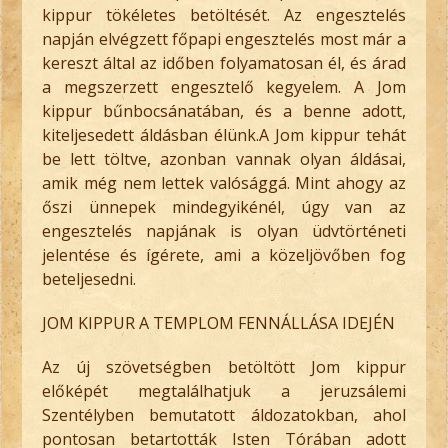
kippur tökéletes betöltését. Az engesztelés
napján elvégzett főpapi engesztelés most már a
kereszt által az időben folyamatosan él, és árad
a megszerzett engesztelő kegyelem. A Jom
kippur bűnbocsánatában, és a benne adott,
kiteljesedett áldásban élünk.A Jom kippur tehát
be lett töltve, azonban vannak olyan áldásai,
amik még nem lettek valósággá. Mint ahogy az
őszi ünnepek mindegyikénél, úgy van az
engesztelés napjának is olyan üdvtörténeti
jelentése és ígérete, ami a közeljövőben fog
beteljesedni.
JOM KIPPUR A TEMPLOM FENNÁLLÁSA IDEJÉN
Az új szövetségben betöltött Jom kippur
előképét megtalálhatjuk a jeruzsálemi
Szentélyben bemutatott áldozatokban, ahol
pontosan betartották Isten Tórában adott