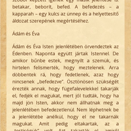
betakar, beborít, befed. A befedezés – a
kapparah – egy kulcs az ünnep és a helyettesítő
áldozat szerepének megértéséhez.
Ádám és Éva
Ádám és Éva Isten jelenlétében örvendeztek az
Édenben. Naponta együtt jártak Istennel. De
amikor bűnbe estek, megnyílt a szemük, és
hirtelen felismerték, hogy meztelenek. Arra
döbbentek rá, hogy fedetlenek, azaz hogy
nincsenek „befedezve”. Ösztönösen szükségét
érezték annak, hogy fügefalevelekkel takarják
el, fedjék el magukat, mert jól tudták, hogy ha
majd jön Isten, akkor nem állhatnak meg a
jelenlétében befedezetlenül. Nem léphetnek be
a jelenlétébe anélkül, hogy el ne takarnák
magukat. Amit pedig eltakartak, az a
„testiségük” volt. Azt takarták el, amiről