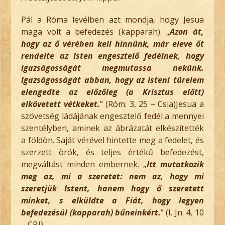
Pál a Róma levélben azt mondja, hogy Jesua
maga volt a befedezés (kapparah). „
Azon át,
hogy az ő vérében kell hinnünk, már eleve őt
rendelte az Isten engesztelő fedélnek, hogy
igazságosságát megmutassa nekünk.
Igazságosságát abban, hogy az isteni türelem
elengedte az előzőleg (a Krisztus előtt)
elkövetett vétkeket.
” (Róm. 3, 25 – Csia)Jesua a
szövetség ládájának engesztelő fedél a mennyei
szentélyben, aminek az ábrázatát elkészítették
a földön. Saját vérével hintette meg a fedelet, és
szerzett örök, és teljes értékű befedezést,
megváltást minden embernek. „
Itt mutatkozik
meg az, mi a szeretet: nem az, hogy mi
szeretjük Istent, hanem hogy ő szeretett
minket, s elküldte a Fiát, hogy legyen
befedezésül (kapparah) bűneinkért.
” (I. Jn. 4, 10
– CBJ)