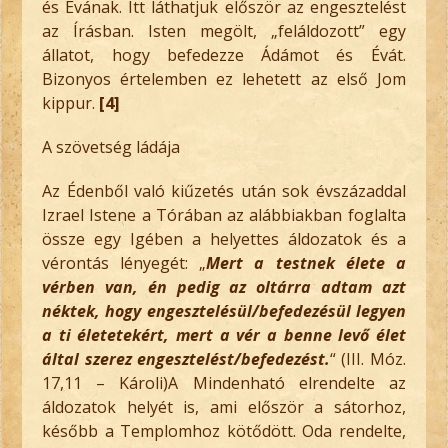
és Évának. Itt láthatjuk először az engesztelést
az Írásban. Isten megölt, „feláldozott” egy
állatot, hogy befedezze Ádámot és Évát.
Bizonyos értelemben ez lehetett az első Jom
kippur.
[4]
A szövetség ládája
Az Édenből való kiűzetés után sok évszázaddal
Izrael Istene a Tórában az alábbiakban foglalta
össze egy Igében a helyettes áldozatok és a
vérontás lényegét: „
Mert a testnek élete a
vérben van, én pedig az oltárra adtam azt
néktek, hogy engesztelésül/befedezésül legyen
a ti életetekért, mert a vér a benne levő élet
által szerez engesztelést/befedezést.
“ (III. Móz.
17,11 – Károli)A Mindenható elrendelte az
áldozatok helyét is, ami először a sátorhoz,
később a Templomhoz kötődött. Oda rendelte,