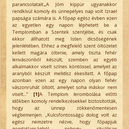
parancsolatait.„A Jóm kippúr ugyanakkor
rendkívül komoly és ünnepélyes nap volt Izrael
papsága számára is. A főpap egész évben ezen
az egyetlen egy napon léphetett be a
Templomban a Szentek szentjébe, és csak
ekkor állhatott meg Isten dicsőségének
jelenlétében. Ehhez a megfelelő szent öltözetet
kellett magára öltenie, amely tiszta fehér
lenvászonból készült, szemben az egyéb
alkalmakkor viselt színes köntössel, amelyet az
aranyból készült melldísz ékesített. A főpap
azonban ezen az egy napon olyan fehér
vászonruhát öltött, amelyet soha máskor nem
viselt…”
[1]
A Templom lerombolása előtti
időkben komoly rendelkezésekkel biztosították,
hogy az ünnep zökkenőmentesen
végbemenjen. „Kulcsfontosságú dolog volt az
egész nemzetre nézve, hogy főpapjuk
gondatlanságból nehogy rituálisan