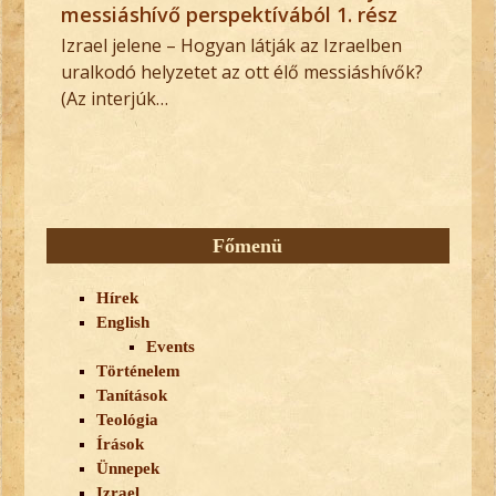
messiáshívő perspektívából 1. rész
Izrael jelene – Hogyan látják az Izraelben
uralkodó helyzetet az ott élő messiáshívők?
(Az interjúk…
Főmenü
Hírek
English
Events
Történelem
Tanítások
Teológia
Írások
Ünnepek
Izrael