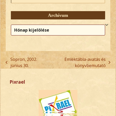
Archívum
Archívum
Sopron, 2002.
Emléktábla-avatás és
previous
next
június 30.
könyvbemutató
post:
post:
Pixrael