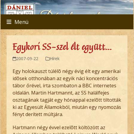
Skip
to
content
Menü
Egykori SS-szel élt együtt…
2007-09-22
Hírek
Egy holokauszt túlélõ négy évig élt egy amerikai
idõsek otthonában az egyik náci koncentrációs
tábor őrével, írta szombaton a BBC internetes
oldalán. Martin Hartmannt, az SS halálfejes
osztagának tagját egy hónappal ezelõtt tiltották
ki az Egyesült Államokból, miután egy nyomozás
fényt derített múltjára.
Hartmann négy évvel ezelõtt költözött az