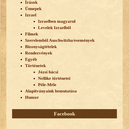
Írások
Ünnepek
Izrael
Izraelben magyarul
Levelek Izraelből
Filmek
Szerelemből Auschwitzba/események
Bizonyságtételek
Rendezvények
Egyéb
Történetek
Józsi bácsi
Nellike történetei
Péle-Méle
Alapítványaink bemutatása
Humor
Facebook