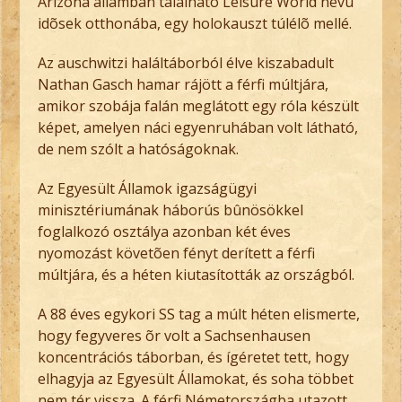
Arizona államban található Leisure World nevû
idõsek otthonába, egy holokauszt túlélõ mellé.
Az auschwitzi haláltáborból élve kiszabadult
Nathan Gasch hamar rájött a férfi múltjára,
amikor szobája falán meglátott egy róla készült
képet, amelyen náci egyenruhában volt látható,
de nem szólt a hatóságoknak.
Az Egyesült Államok igazságügyi
minisztériumának háborús bûnösökkel
foglalkozó osztálya azonban két éves
nyomozást követõen fényt derített a férfi
múltjára, és a héten kiutasították az országból.
A 88 éves egykori SS tag a múlt héten elismerte,
hogy fegyveres õr volt a Sachsenhausen
koncentrációs táborban, és ígéretet tett, hogy
elhagyja az Egyesült Államokat, és soha többet
nem tér vissza. A férfi Németországba utazott.