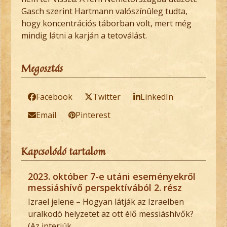
Gasch szerint Hartmann valószínûleg tudta,
hogy koncentrációs táborban volt, mert még
mindig látni a karján a tetoválást.
Megosztás
Facebook
Twitter
LinkedIn
Email
Pinterest
Kapcsolódó tartalom
2023. október 7-e utáni eseményekről
messiáshívő perspektívából 2. rész
Izrael jelene – Hogyan látják az Izraelben
uralkodó helyzetet az ott élő messiáshívők?
(Az interjúk…