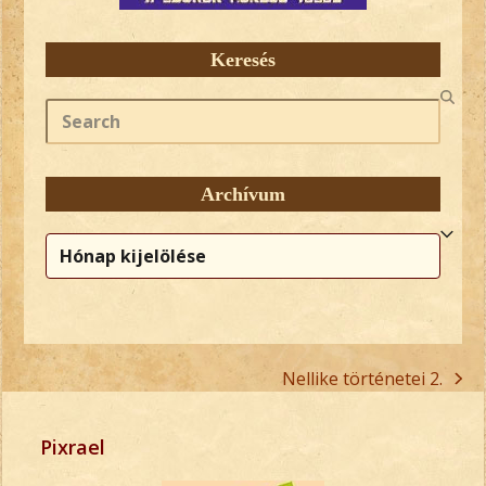
Keresés
Search
Archívum
Archívum
Nellike történetei 2.
next
post:
Pixrael