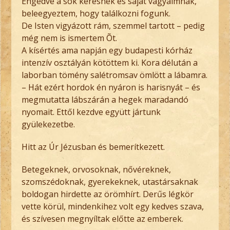
Engedve a sok kérésnek és saját vágyaimnak,
beleegyeztem, hogy találkozni fogunk.
De Isten vigyázott rám, szemmel tartott – pedig
még nem is ismertem Õt.
A kísértés ama napján egy budapesti kórház
intenzív osztályán kötöttem ki. Kora délután a
laborban tömény salétromsav ömlött a lábamra.
– Hát ezért hordok én nyáron is harisnyát – és
megmutatta lábszárán a hegek maradandó
nyomait. Ettől kezdve együtt jártunk
gyülekezetbe.
Hitt az Úr Jézusban és bemerítkezett.
Betegeknek, orvosoknak, nővéreknek,
szomszédoknak, gyerekeknek, utastársaknak
boldogan hirdette az örömhírt. Derűs légkör
vette körül, mindenkihez volt egy kedves szava,
és szívesen megnyíltak előtte az emberek.