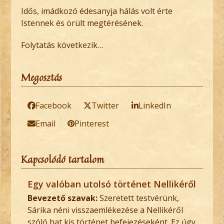
Idős, imádkozó édesanyja hálás volt érte
Istennek és örült megtérésének.
Folytatás következik…
Megosztás
Facebook
Twitter
LinkedIn
Email
Pinterest
Kapcsolódó tartalom
Egy valóban utolsó történet Nellikéről
Bevezető szavak:
Szeretett testvérünk,
Sárika néni visszaemlékezése a Nellikéről
szóló hat kis történet befejezéseként. Ez úgy