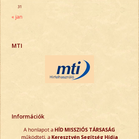
31
« jan
MTI
Információk
A honlapot a
HÍD MISSZIÓS TÁRSASÁG
működteti, a
Keresztyén Segítség Hídja