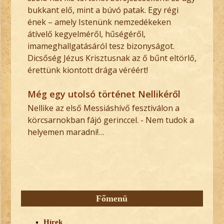
bukkant elő, mint a búvó patak. Egy régi
ének – amely Istenünk nemzedékeken
átívelő kegyelméről, hűségéről,
imameghallgatásáról tesz bizonyságot.
Dicsőség Jézus Krisztusnak az ő bűnt eltörlő,
érettünk kiontott drága véréért!
Még egy utolsó történet Nellikéről
Nellike az első Messiáshívő fesztiválon a
körcsarnokban fájó gerinccel. - Nem tudok a
helyemen maradni!…
Főmenü
Hírek