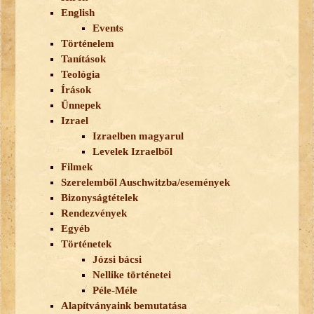
English
Events
Történelem
Tanítások
Teológia
Írások
Ünnepek
Izrael
Izraelben magyarul
Levelek Izraelből
Filmek
Szerelemből Auschwitzba/események
Bizonyságtételek
Rendezvények
Egyéb
Történetek
Józsi bácsi
Nellike történetei
Péle-Méle
Alapítványaink bemutatása