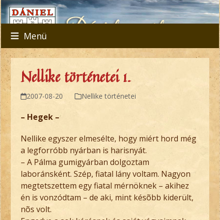
Skip
to
content
Menü
Nellike történetei 1.
2007-08-20
Nellike történetei
– Hegek –
Nellike egyszer elmesélte, hogy miért hord még
a legforróbb nyárban is harisnyát.
– A Pálma gumigyárban dolgoztam
laboránsként. Szép, fiatal lány voltam. Nagyon
megtetszettem egy fiatal mérnöknek – akihez
én is vonzódtam – de aki, mint késõbb kiderült,
nõs volt.