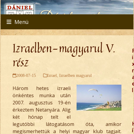
Skip
to
content
Menü
Izraelben-magyarul V.
rész
i
r
2008-07-15
Izrael
,
Izraelben magyarul
Három hetes izraeli
l
önkéntes munka után
2007. augusztus 19-én
érkeztem Netanyára. Alig
két hónap telt el
legutóbbi látogatásom óta, amikor
í
megismerhettük a helyi magyar klub tagjait.