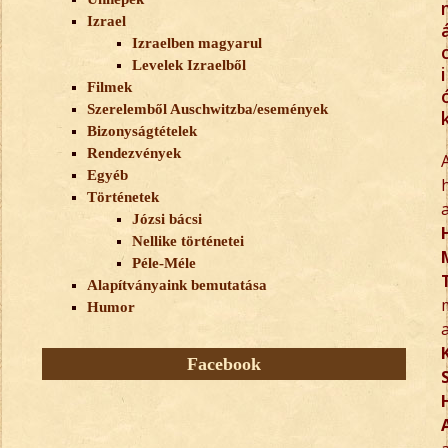
Izrael
Izraelben magyarul
Levelek Izraelből
i
Filmek
Szerelemből Auschwitzba/események
Bizonyságtételek
Rendezvények
Egyéb
Történetek
Józsi bácsi
Nellike történetei
Péle-Méle
Alapítványaink bemutatása
Humor
Facebook