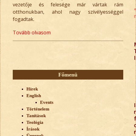
vezetője és felesége már vártak rám
otthonukban, ahol nagy szívélyességgel
fogadtak.
Tovább olvasom
I
Főmenü
Hírek
English
Events
I
Történelem
Tanítások
Teológia
Írások
r
Ünnepek