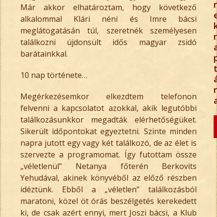
r
Már akkor elhatároztam, hogy következő
alkalommal Klári néni és Imre bácsi
meglátogatásán túl, szeretnék személyesen
találkozni újdonsült idős magyar zsidó
barátainkkal.
10 nap története…
r
Megérkezésemkor elkezdtem telefonon
felvenni a kapcsolatot azokkal, akik legutóbbi
találkozásunkkor megadták elérhetőségüket.
Sikerült időpontokat egyeztetni. Szinte minden
napra jutott egy vagy két találkozó, de az élet is
szervezte a programomat. Így futottam össze
„véletlenül” Netanya főterén Berkovits
Yehudával, akinek könyvéből az előző részben
idéztünk. Ebből a „véletlen” találkozásból
maratoni, közel öt órás beszélgetés kerekedett
ki, de csak azért ennyi, mert Joszi bácsi, a Klub