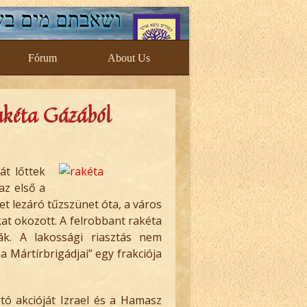
Fórum
About Us
akéta Gázából
át lőttek
az első a
t lezáró tűzszünet óta, a város
kat okozott. A felrobbant rakéta
ák. A lakossági riasztás nem
 Mártírbrigádjai” egy frakciója
rtó akcióját Izrael és a Hamasz