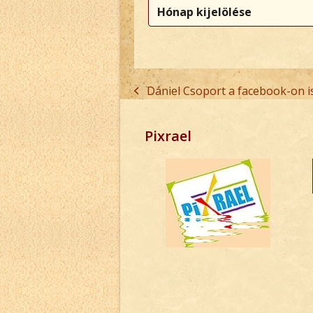
Archívum
Dániel Csoport a facebook-on is
previous
post:
Pixrael