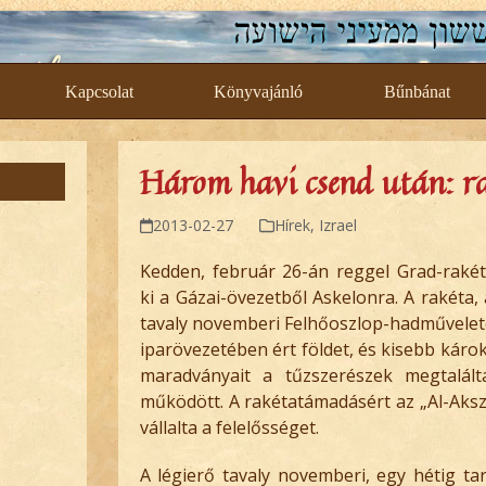
Kapcsolat
Könyvajánló
Bűnbánat
Három havi csend után: r
2013-02-27
Hírek
,
Izrael
Kedden, február 26-án reggel Grad-rakét
ki a Gázai-övezetből Askelonra. A rakéta, 
tavaly novemberi Felhőoszlop-hadművelete
iparövezetében ért földet, és kisebb káro
maradványait a tűzszerészek megtalált
működött. A rakétatámadásért az „Al-Aksza
vállalta a felelősséget.
A légierő tavaly novemberi, egy hétig ta