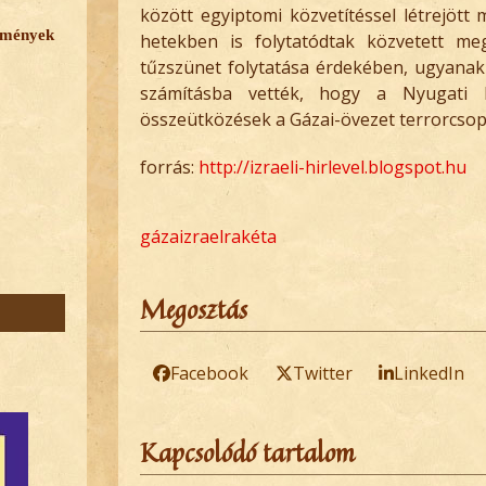
között egyiptomi közvetítéssel létrejött
emények
hetekben is folytatódtak közvetett me
tűzszünet folytatása érdekében, ugyanakk
számításba vették, hogy a Nyugati 
összeütközések a Gázai-övezet terrorcsoport
forrás:
http://izraeli-hirlevel.blogspot.hu
gáza
izrael
rakéta
Megosztás
Facebook
Twitter
LinkedIn
Kapcsolódó tartalom