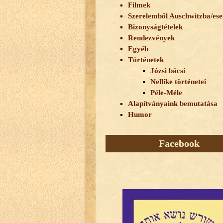
Filmek
Szerelemből Auschwitzba/es
Bizonyságtételek
Rendezvények
Egyéb
Történetek
Józsi bácsi
Nellike történetei
Péle-Méle
Alapítványaink bemutatása
Humor
Facebook