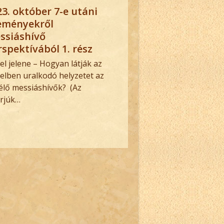
23. október 7-e utáni
eményekről
ssiáshívő
rspektívából 1. rész
ael jelene – Hogyan látják az
aelben uralkodó helyzetet az
 élő messiáshívők? (Az
erjúk…