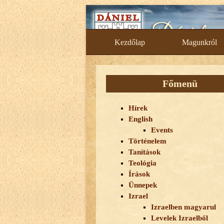
Skip
to
content
Kezdőlap
Magunkról
Főmenü
Hírek
English
Events
Történelem
Tanítások
Teológia
Írások
Ünnepek
Izrael
Izraelben magyarul
Levelek Izraelből