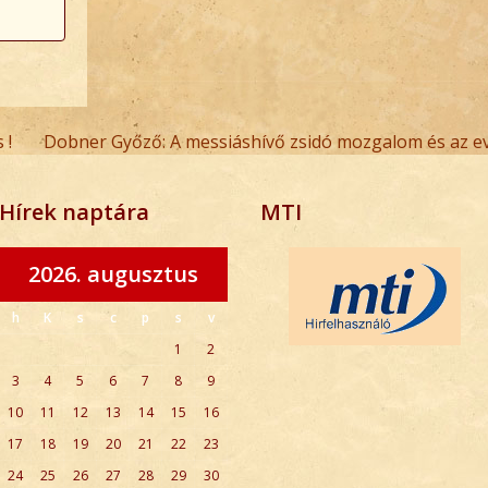
 !
Dobner Győző: A messiáshívő zsidó mozgalom és az ev
next
post:
Hírek naptára
MTI
2026. augusztus
h
K
s
c
p
s
v
1
2
3
4
5
6
7
8
9
10
11
12
13
14
15
16
17
18
19
20
21
22
23
24
25
26
27
28
29
30