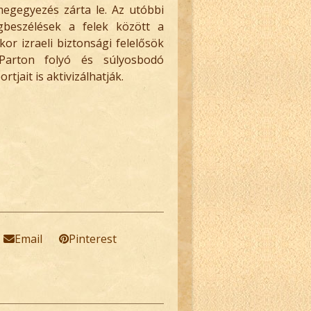
 megegyezés zárta le. Az utóbbi
gbeszélések a felek között a
or izraeli biztonsági felelősök
Parton folyó és súlyosbodó
jait is aktivizálhatják.
Email
Pinterest