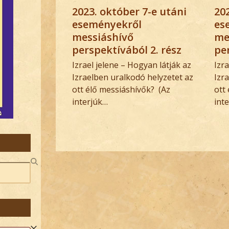
2023. október 7-e utáni
20
eseményekről
es
messiáshívő
me
perspektívából 2. rész
pe
Izrael jelene – Hogyan látják az
Izr
Izraelben uralkodó helyzetet az
Izr
ott élő messiáshívők? (Az
ott
interjúk…
int