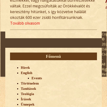
eszmékkel, vagy hallgatásukkal bűnrészesekké
váltak. Ezzel megcsúfolták az Örökkévalót és
a
keresztény hitünket, s így közvetve halálát
okozták 600 ezer zsidó honfitársunknak.
Tovább olvasom
Cop
©
20
Dán
Cs
Főmenü
-
All
Hírek
Rig
English
Re
Events
Történelem
Tanítások
Teológia
Írások
Ünnepek