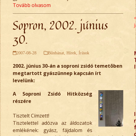
Tovább olvasom
Sopron, 2002. június
30.
2007-08-28
Bűnbánat
,
Hírek
,
Írások
2002. június 30-án a soproni zsidó temetõben
I
megtartott gyászünnep kapcsán írt
levelünk:
A Soproni Zsidó Hitközség
részére
I
Tisztelt Címzett!
Tisztelettel adózva az áldozatok
emlékének: gyász, fájdalom és