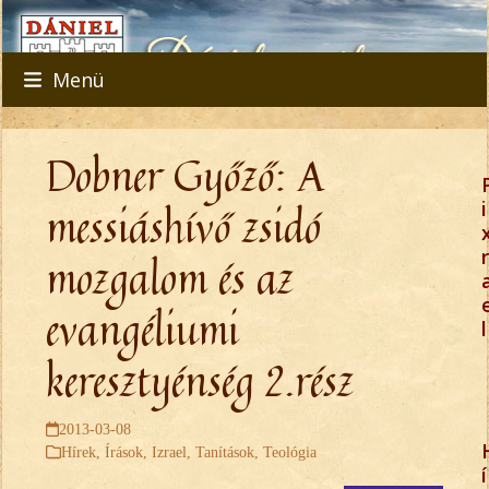
Skip
to
content
Menü
Dobner Győző: A
messiáshívő zsidó
i
r
mozgalom és az
evangéliumi
l
keresztyénség 2.rész
2013-03-08
Hírek
,
Írások
,
Izrael
,
Tanítások
,
Teológia
í