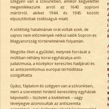
szégyen van a szívünkben, amikor kegyelettel
r
megemlékezünk arról az 1640 soproni
mártírról, akiket 1944. és 1945. között
elpusztítottak zsidóságuk miatt.
i
A sötétség hatalmának órái voltak ezek, de
sajnos nem előzmények nélkül valók Sopron és
Magyarország történelmének folyamán.
Megölte őket a gyűlölet, melynek forrását a
múltban néhány korai egyházatya anti-
judaizmusa, a középkor keresztes hadjárati és
az antiszemitizmus európai térhódítása
szolgáltatta.
Gyász, fájdalom és szégyen van a szívünkben,
mert a szeretetet hirdető keresztény egyházak
képviselői – tisztelet a kivételnek – vagy
tévelyegve azonosultak az antiszemita