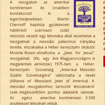
r
A mozgalom az amerikai
kontinensen és Izraelben
bontakozott ki a
legerőteljesebben. Martin
Chernoff baptista gyülekezeti
háttérből származó zsidó
missziós vezető egy látomása által vezettetve a
mozgalmat a messiási judaizmus irányába
r
terelte, elszakadva a héber keresztyén látástól.
Moishe Rosen elindította a „Jews for Jesus”
mozgalmat. (Kb. egy éve Magyarországon is
megjelentek aktivistái.) 1975-ben a Héber
Keresztyén Szövetség „Amerikai Messiási
Zsidók Szövetségére” változtatta a nevét
(Alliance of Messianic Jews of America). A
messiási mozgalomhoz tartozók létszámáról
csak megközelítően pontos adataink vannak.
Az egész amerikai kontinensen 3-500
gyülekezet létezését véljük.