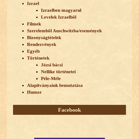
Izrael
Izraelben magyarul
Levelek Izraelből
Filmek
Szerelemből Auschwitzba/események
Bizonyságtételek
Rendezvények
Egyéb
Történetek
Józsi bácsi
Nellike történetei
Péle-Méle
Alapítványaink bemutatása
Humor
Facebook