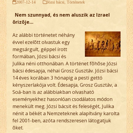
2007-12-14
Józsi bácsi
,
Történetek
Nem szunnyad, és nem aluszik az Izrael
õrizõje…
Az alábbi történetet néhány
évvel ezelõtt olvastuk egy
megsárgult, géppel írott
formában, Józsi bácsi és
Julika néni otthonában. A történet fõhõse Józsi
bácsi édesapja, néhai Grosz Gusztáv. Józsi bácsi
14 éves korában 3 hónapig a pesti gettó
kényszerlakója volt. Édesapja, Grosz Gusztáv, a
Soá-ban is az alábbiakban olvasható
eseményekhez hasonlóan csodálatos módon
menekült meg. Józsi bácsit és feleségét, Julika
nénit a békét a Nemzeteknek alapítvány karolta
fel 2001-ben, azóta rendszeresen látogatjuk
õket.