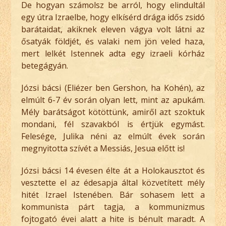
De hogyan számolsz be arról, hogy elindultál
egy útra Izraelbe, hogy elkísérd drága idős zsidó
barátaidat, akiknek eleven vágya volt látni az
ősatyák földjét, és valaki nem jön veled haza,
mert lelkét Istennek adta egy izraeli kórház
betegágyán.
Józsi bácsi (Eliézer ben Gershon, ha Kohén), az
elmúlt 6-7 év során olyan lett, mint az apukám.
Mély barátságot kötöttünk, amiről azt szoktuk
mondani, fél szavakból is értjük egymást.
Felesége, Julika néni az elmúlt évek során
megnyitotta szívét a Messiás, Jesua előtt is!
Józsi bácsi 14 évesen élte át a Holokausztot és
vesztette el az édesapja által közvetített mély
hitét Izrael Istenében. Bár sohasem lett a
kommunista párt tagja, a kommunizmus
fojtogató évei alatt a hite is bénult maradt. A