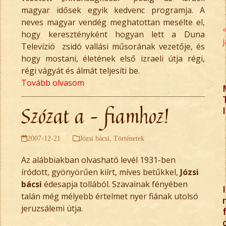
magyar idősek egyik kedvenc programja. A
neves magyar vendég meghatottan mesélte el,
hogy keresztényként hogyan lett a Duna
Televízió zsidó vallási műsorának vezetője, és
hogy mostani, életének első izraeli útja régi,
régi vágyát és álmát teljesíti be.
Tovább olvasom
Szózat a – fiamhoz!
I
2007-12-21
Józsi bácsi
,
Történetek
Az alábbiakban olvasható levél 1931-ben
íródott, gyönyörűen kiírt, míves betűkkel,
Józsi
bácsi
édesapja tollából. Szavainak fényében
I
talán még mélyebb értelmet nyer fiának utolsó
jeruzsálemi útja.