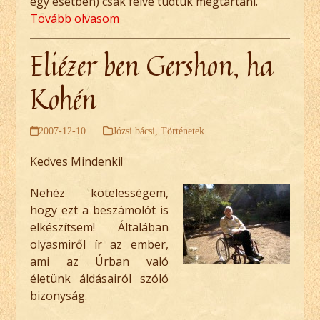
egy esetben) csak félve tudtuk megtartani.
Tovább olvasom
Eliézer ben Gershon, ha
Kohén
2007-12-10
Józsi bácsi
,
Történetek
Kedves Mindenki!
Nehéz kötelességem,
hogy ezt a beszámolót is
elkészítsem! Általában
olyasmiről ír az ember,
ami az Úrban való
életünk áldásairól szóló
bizonyság.