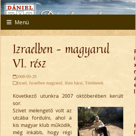
Skip
to
content
Menü
Izraelben – magyarul
VI. rész
i
r
2008-09-29
Izrael
,
Izraelben magyarul
,
Józsi bácsi
,
Történetek
l
Következő utunkra 2007 októberében került
sor.
Szívet melengető volt az
utcába fordulni, ahol a
kis magyar klub működik,
í
még inkább, hogy régi