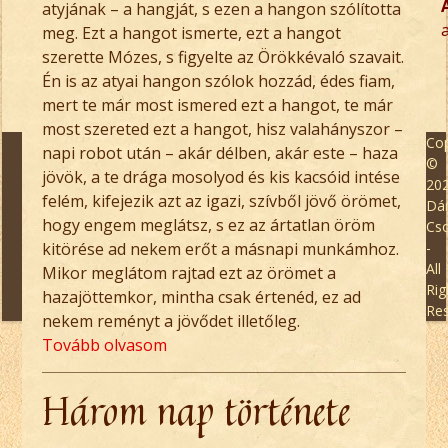
atyjának – a hangját, s ezen a hangon szólította
a
meg. Ezt a hangot ismerte, ezt a hangot
szerette Mózes, s figyelte az Örökkévaló szavait.
Én is az atyai hangon szólok hozzád, édes fiam,
mert te már most ismered ezt a hangot, te már
most szereted ezt a hangot, hisz valahányszor –
Cop
napi robot után – akár délben, akár este – haza
©
jövök, a te drága mosolyod és kis kacsóid intése
20
felém, kifejezik azt az igazi, szívből jövő örömet,
Dán
hogy engem meglátsz, s ez az ártatlan öröm
Cs
kitörése ad nekem erőt a másnapi munkámhoz.
-
All
Mikor meglátom rajtad ezt az örömet a
Rig
hazajöttemkor, mintha csak értenéd, ez ad
Re
nekem reményt a jövődet illetőleg.
Tovább olvasom
Három nap története