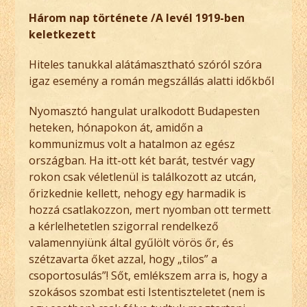
Három nap története /A levél 1919-ben
keletkezett
Hiteles tanukkal alátámasztható szóról szóra
igaz esemény a román megszállás alatti időkből
Nyomasztó hangulat uralkodott Budapesten
heteken, hónapokon át, amidőn a
kommunizmus volt a hatalmon az egész
országban. Ha itt-ott két barát, testvér vagy
rokon csak véletlenül is találkozott az utcán,
őrizkednie kellett, nehogy egy harmadik is
hozzá csatlakozzon, mert nyomban ott termett
a kérlelhetetlen szigorral rendelkező
valamennyiünk által gyűlölt vörös őr, és
szétzavarta őket azzal, hogy „tilos” a
csoportosulás”! Sőt, emlékszem arra is, hogy a
szokásos szombat esti Istentiszteletet (nem is