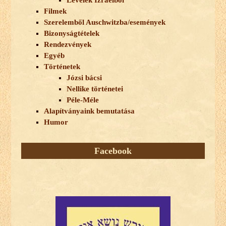
Levelek Izraelből
Filmek
Szerelemből Auschwitzba/események
Bizonyságtételek
Rendezvények
Egyéb
Történetek
Józsi bácsi
Nellike történetei
Péle-Méle
Alapítványaink bemutatása
Humor
Facebook