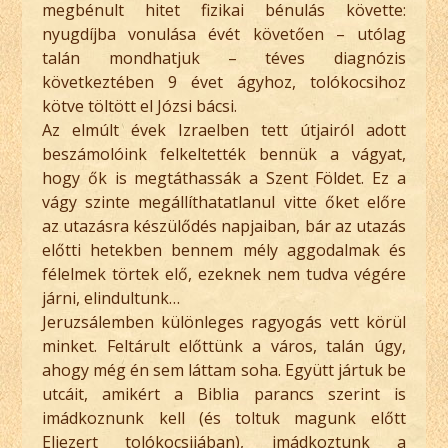
megbénult hitet fizikai bénulás követte:
nyugdíjba vonulása évét követően – utólag
talán mondhatjuk – téves diagnózis
következtében 9 évet ágyhoz, tolókocsihoz
kötve töltött el Józsi bácsi.
Az elmúlt évek Izraelben tett útjairól adott
beszámolóink felkeltették bennük a vágyat,
hogy ők is megtáthassák a Szent Földet. Ez a
vágy szinte megállíthatatlanul vitte őket előre
az utazásra készülődés napjaiban, bár az utazás
előtti hetekben bennem mély aggodalmak és
félelmek törtek elő, ezeknek nem tudva végére
járni, elindultunk…
Jeruzsálemben különleges ragyogás vett körül
minket. Feltárult előttünk a város, talán úgy,
ahogy még én sem láttam soha. Együtt jártuk be
utcáit, amikért a Biblia parancs szerint is
imádkoznunk kell (és toltuk magunk előtt
Eliezert tolókocsijában), imádkoztunk a