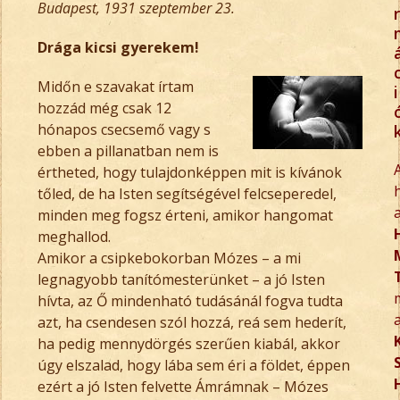
Budapest, 1931 szeptember 23.
r
Drága kicsi gyerekem!
Midőn e szavakat írtam
i
hozzád még csak 12
hónapos csecsemő vagy s
ebben a pillanatban nem is
értheted, hogy tulajdonképpen mit is kívánok
tőled, de ha Isten segítségével felcseperedel,
minden meg fogsz érteni, amikor hangomat
meghallod.
Amikor a csipkebokorban Mózes – a mi
legnagyobb tanítómesterünket – a jó Isten
hívta, az Ő mindenható tudásánál fogva tudta
azt, ha csendesen szól hozzá, reá sem hederít,
ha pedig mennydörgés szerűen kiabál, akkor
úgy elszalad, hogy lába sem éri a földet, éppen
ezért a jó Isten felvette Ámrámnak – Mózes