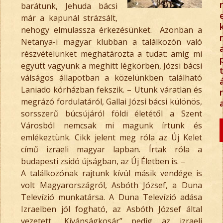
r
barátunk, Jehuda bácsi
már a kapunál strázsált,
nehogy elmulassza érkezésünket. Azonban a
Netanya-i magyar klubban a találkozón való
részvételünket meghatározta a tudat: amíg mi
együtt vagyunk a meghitt légkörben, Józsi bácsi
válságos állapotban a közelünkben található
Laniado kórházban fekszik. – Utunk váratlan és
r
megrázó fordulatáról, Gallai Józsi bácsi különös,
sorsszerű búcsújáról földi életétől a Szent
Városból nemcsak mi magunk írtunk és
emlékeztünk. Cikk jelent meg róla az Új Kelet
című izraeli magyar lapban. Írtak róla a
budapesti zsidó újságban, az Új Életben is. –
A találkozónak rajtunk kívül másik vendége is
volt Magyarországról, Asbóth József, a Duna
Televízió munkatársa. A Duna Televízió adása
Izraelben jól fogható, az Asbóth József által
vezetett „Kívánságkosár” pedig az izraeli