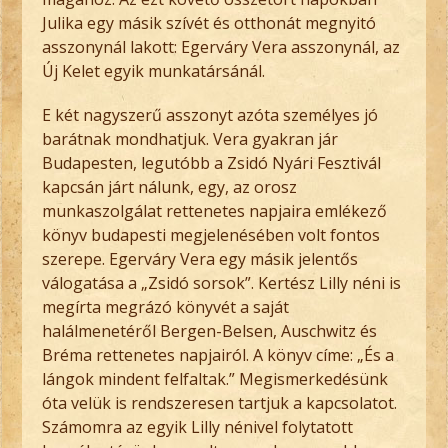
Julika egy másik szívét és otthonát megnyitó
asszonynál lakott: Egerváry Vera asszonynál, az
Új Kelet egyik munkatársánál.
E két nagyszerű asszonyt azóta személyes jó
barátnak mondhatjuk. Vera gyakran jár
Budapesten, legutóbb a Zsidó Nyári Fesztivál
kapcsán járt nálunk, egy, az orosz
munkaszolgálat rettenetes napjaira emlékező
könyv budapesti megjelenésében volt fontos
szerepe. Egerváry Vera egy másik jelentős
válogatása a „Zsidó sorsok”. Kertész Lilly néni is
megírta megrázó könyvét a saját
halálmenetéről Bergen-Belsen, Auschwitz és
Bréma rettenetes napjairól. A könyv címe: „És a
lángok mindent felfaltak.” Megismerkedésünk
óta velük is rendszeresen tartjuk a kapcsolatot.
Számomra az egyik Lilly nénivel folytatott