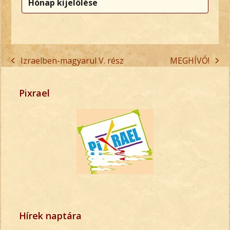
Izraelben-magyarul V. rész
MEGHÍVÓ!
previous
next
post:
post:
Pixrael
Hírek naptára